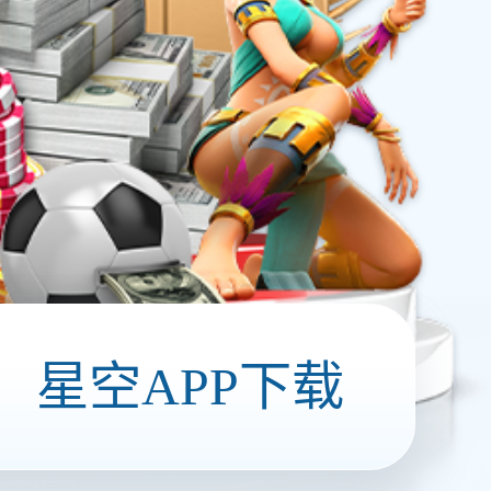
配度”的差距——布朗能
向标
成为管理层评判球员价值
队效率；而英格拉姆的
拼图型”球员往往比英格
事的球员可遇不可求。
。
冠军级别，必须提升自
冠军拼图的差距，从来不