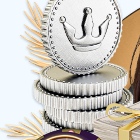
攻防两端的
布鲁斯·布朗的数据之
权，却能通过无球跑
守：他能从1号位防到
屡屡受挫。相比之下，
力始终处于联盟中下游
不如攻防一体的角色
冠军拼图的
在篮球场上，正负值往
球队净胜对手8.2分
拉姆的正负值-1.1
能制造进攻机会，但也
布朗的防守轮转与拼