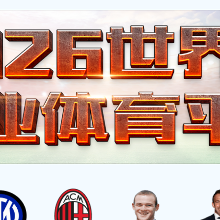
App
关于我们
体育热点
全球体育盛事
门体育项目。
容实时更新
。