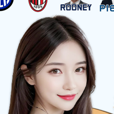
姆：攻防一体正负值+8.2对-1.
2026-06-03 13:52
53 次阅读
首页
/
体育热点
员竞争中，冠军球队的拼图标准正在被重新定义。当我们将目光投
比时，一组鲜明的数字揭示了两人在攻防一体层面的巨大差距：
仅为-1.1。这不仅是个人表现的差异，更折射出在高端局中，什么