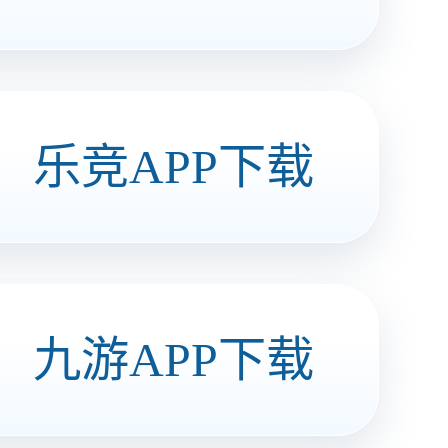
九游下载
华体会官方版网站登录入口
华体会·体育
。