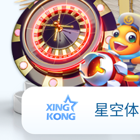
为防守漏人导致球队失
无缝融入任何冠军体
从个人数据
随着现代篮球对攻防一
的新标尺。布鲁斯·布
高得分背后，隐藏着防
拉姆这样的核心更稀
从这个角度看，布朗的
展望未来，联盟中类
己的防守专注度与无球
仅仅是天赋的差距，