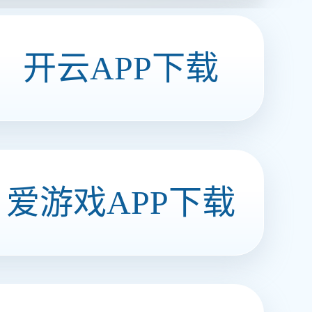
下一篇：
本赛季英超球迷票选最佳阵：枪手5