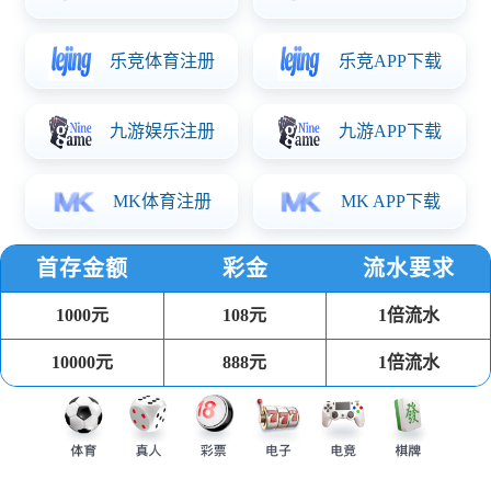
无畏契约马德里大师赛：
LOUD逆转击败FNATIC，创
VCT赛事最大分差翻盘
2026-05-23 00:08
60 次阅读
首页
/
体育热点
在刚刚结束的无畏契约马德里大师赛淘汰赛阶段，巴
西劲旅LOUD与美国战队FNATIC上演了一场足以载入
VCT史册的经典对决。面对首局失利且第二局一度大
比分落后的绝境，LOUD战队以惊人的韧性完成了一
场史诗级逆转，创造了VCT赛事历史上最大分差的翻
盘纪录。这场胜利不仅让全球电竞观众为之沸腾，也
再次证明了无畏契约竞技场上的无限可能。